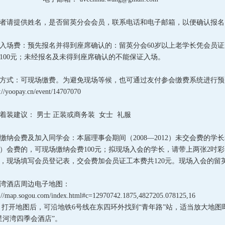
者请提供姓名，是否留英分会会员，联系电话和电子邮箱，以便确认报名
入场费：预先报名并得到座席确认的：留英分会60岁以上老学长凭会员证
100元；未经报名及未得到座席确认的不能保证入场。
方式：可现场缴费。为避免现场等候，也可通过友付参会缴费系统进行预
s://yoopay.cn/event/14707070
着装建议： 男士 正装或商务装 女士 礼服
缴纳会费及加入同学会：本届理事会期间（2008—2012）未交会费的学长
17）会费的，可现场缴纳会费100元；拟现场入会的学长，请带上两张2
，现场填写会员登记表，交会费加会员证工本费共120元。现场入会的留
湾酒店周边电子地图：
://map.sogou.com/index.html#c=12970742.1875,4827205.078125,16
地图后，可沿地铁6号线在东四环外找到“青年路”站，适当放大地图即
星河湾四季会酒店”。