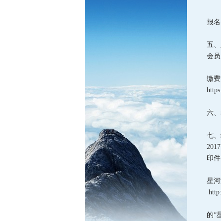
报名
五、
会员
缴费
http
六、
七、
20
印件
星河
http
打开
的“