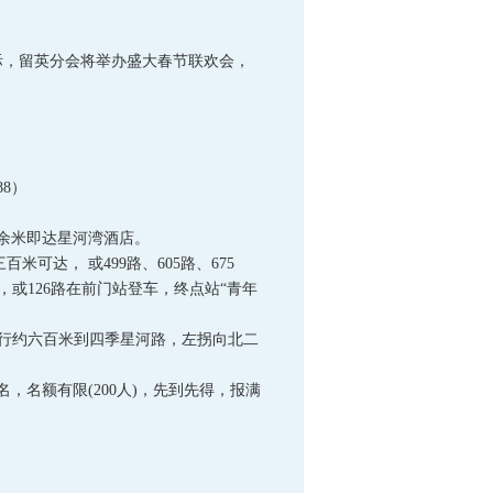
际，留英分会将举办盛大春节联欢会，
8）
余米即达星河湾酒店。
米可达， 或499路、605路、675
，或126路在前门站登车，终点站“青年
步行约六百米到四季星河路，左拐向北二
名，名额有限(200人)，先到先得，报满