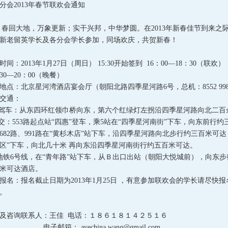
分会2013年春节联欢会通知
大地，万象更新；实干兴邦，中华梦圆。在2013年新春佳节到来之
新老留英学长及各分会学长参加，同场欢庆，共贺新春！
时间：2013年1月27日（周日） 15:30开始签到 16：00—18：30（联欢）
：30—20：00（晚餐）
地点：北京星河湾酒店宴会厅（朝阳北路四季星河路6号，总机：8552 998
交通：
自驾车：从东四环红领巾桥向东，第六个红绿灯左拐沿四季星河路向北二百
公交：553路起点站“四惠”登车，乘5站在“四季星河南街”下车，向东前行约三百
682路、991路在“黄杉木店”站下车，沿四季星河路向北步行约三百米可达
区”下车，向北几十米 再向东沿四季星河南街行约五百米可达。
地铁6号线，在“青年路”站下车，从Ｂ出口出站（朝阳大悦城前），向东
米可达酒店。
报名：报名截止日期为2013年1月25日 ，有意参加联欢会的学长请尽快报
。
及咨询联系人：王佳 电话：１８６１８１４２５１６
邮箱： avechina.wang@gmail.com