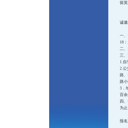
留英
春回
诚邀
一、
18
二、
三、
1.
2.
路、
路小
3．
百余
四、
为止
报名
电子