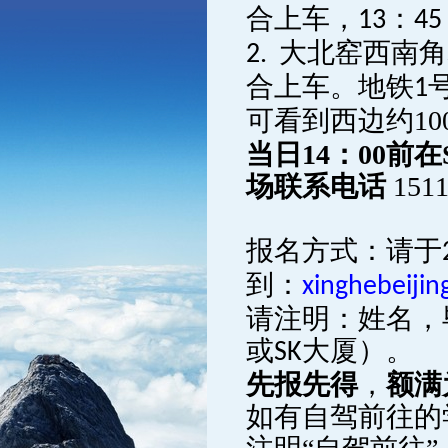
合上车，
：
13
4
大北窑西南角
2.
合上车。地铁
1
可看到西边约
10
当日
14
：
00
前在
场联系电话
151
报名方式：请于
到：
xinghebeiji
请注明：姓名，
或
大厦）。
SK
先报先得
，
额满
如有自驾前往的