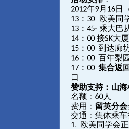
年
月
日
2012
9
16
：
欧美同
13
30-
：
乘大巴
13
45-
：
接
大
14
00
SK
：
到达廊
15
00
：
百年梨
16
00
：
集合返
17
00
口
赞助支持：山海
名额：
人
60
费用：
留英分会
交通：集体乘车
欧美同学会正
1.